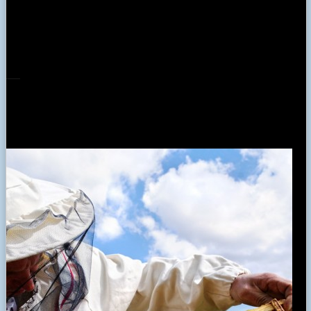
Array
Κατηγορίες
Προϊόντα με βάση το σουσάμι
DESCRIPTION
Ο χαλβάς Κυργίων Δράμας, χειροποίητος με την χαρακτηριστική
μαστιχάτη υφή και τη μοναδική του γεύση. Σε δύο γεύσεις,
αμύγδαλο 5.10 € και κουβερτούρα 5.10 €.
ΚΡΙΤΙΚΕΣ