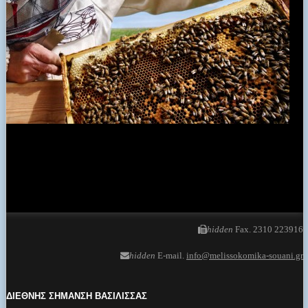
πρόγνωση καιρού από το k24.net
ΕΠΙΚΟΙΝΩΝΕΙΣΤΕ ΜΑΖΙ ΜΑΣ
hidden
Γ. Μπακατσέλου 10 (πρώην Μενελάου)
Θεσσαλονίκη 54631
hidden
Τηλέφωνο 2310 230025
hidden
Fax. 2310 223916
hidden
E-mail.
info@melissokomika-souani.gr
ΔΙΕΘΝΗΣ ΣΗΜΑΝΣΗ ΒΑΣΙΛΙΣΣΑΣ