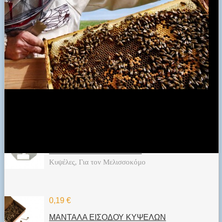
Λαβές-χερούλια κυψελών
0,90 €
ΛΑΒΕΣ ΚΥΨΕΛΩΝ ΒΑΡΕΩΣ ΤΥΠΟΥ
Εργαλεία, Κυψέλες, Για τον Μελισσοκόμο
Λαβές-χερούλια κυψελών
0,30 €
ΛΑΜΑΚΙΑ ΣΥΝΔΕΤΗΡΩΝ
Κυψέλες, Για τον Μελισσοκόμο
0,19 €
ΜΑΝΤΑΛΑ ΕΙΣΟΔΟΥ ΚΥΨΕΛΩΝ