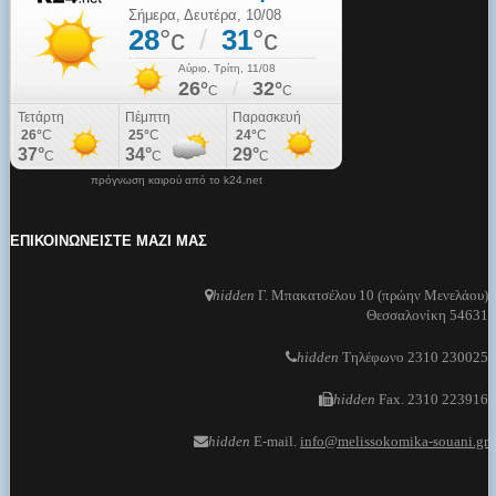
πρόγνωση καιρού από το k24.net
ΕΠΙΚΟΙΝΩΝΕΙΣΤΕ ΜΑΖΙ ΜΑΣ
hidden
Γ. Μπακατσέλου 10 (πρώην Μενελάου)
Θεσσαλονίκη 54631
hidden
Τηλέφωνο 2310 230025
hidden
Fax. 2310 223916
hidden
E-mail.
info@melissokomika-souani.gr